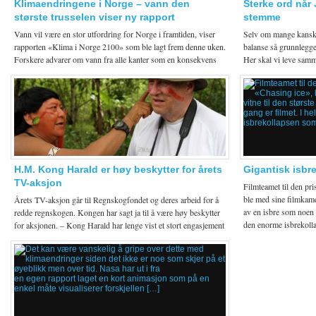
Klimaendringene i Norge – vann den
Sterke ord når 
største trusselen viser ny rapport
stemme
Vann vil være en stor utfordring for Norge i framtiden, viser
Selv om mange kanskje
rapporten «Klima i Norge 2100» som ble lagt frem denne uken.
balanse så grunnlegge
Forskere advarer om vann fra alle kanter som en konsekvens
Her skal vi leve samm
av klimaendringene i Norge. […]
av luft, […]
H.M. Kong Harald er høy beskytter for årets
Gigantisk isbre
TV-aksjon
Filmteamet til den p
ble med sine filmkamer
Årets TV-aksjon går til Regnskogfondet og deres arbeid for å
av en isbre som noen g
redde regnskogen. Kongen har sagt ja til å være høy beskytter
den enorme isbrekoll
for aksjonen. – Kong Harald har lenge vist et stort engasjement
for regnskogen og arbeidet […]