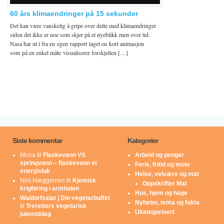
60 års klimaendringer på 15 sekunder
Det kan være vanskelig å gripe over dette med klimaendringer
siden det ikke er noe som skjer på et øyeblikk men over tid.
Nasa har ut i fra en egen rapport laget en kort animasjon
som på en enkel måte visualiserer forskjellen […]
Siste kommentar
Kategorier
Mona
til
Flaskevann VS
Arbeid og penger
springvann – flaskevann et
Ferie, fritid og mote
energisluk
Helse, velvære og mat
Nini Hæggernes
til
Kjemisk
Oppskrifter Mat
krigføring i armhulen
Hus, hjem og hage
Waldorfsalat | Din vegetarbuffet
Nyheter, tema og fakta
til
Treretters vegetarisk
Ukategorisert
julemiddag