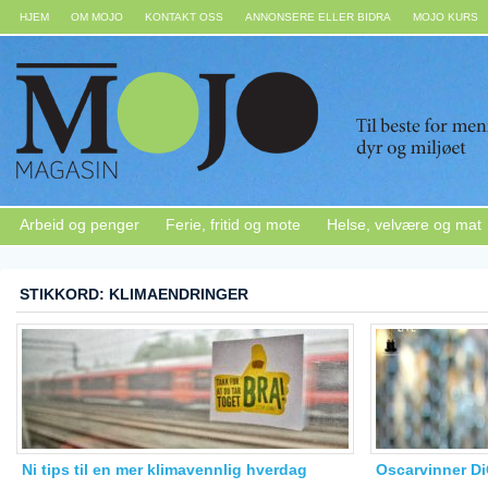
HJEM
OM MOJO
KONTAKT OSS
ANNONSERE ELLER BIDRA
MOJO KURS
Arbeid og penger
Ferie, fritid og mote
Helse, velvære og mat
STIKKORD: KLIMAENDRINGER
Ni tips til en mer klimavennlig hverdag
Oscarvinner Di