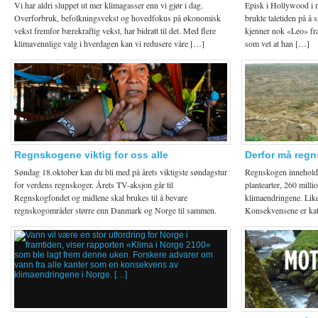
Vi har aldri sluppet ut mer klimagasser enn vi gjør i dag.
Episk i Hollywood i 
Overforbruk, befolkningsvekst og hovedfokus på økonomisk
brukte taletiden på å
vekst fremfor bærekraftig vekst, har bidratt til det. Med flere
kjenner nok «Leo» fra
klimavennlige valg i hverdagen kan vi redusere våre […]
som vet at han […]
Regnskogene viktig for oss alle
Derfor må reg
Søndag 18.oktober kan du bli med på årets viktigste søndagstur
Regnskogen inneholde
for verdens regnskoger. Årets TV-aksjon går til
plantearter, 260 mill
Regnskogfondet og midlene skal brukes til å bevare
klimaendringene. Likev
regnskogområder større enn Danmark og Norge til sammen.
Konsekvensene er kata
Der er mange […]
år […]