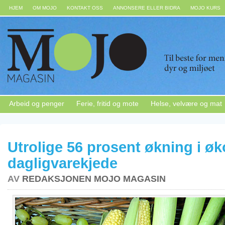
HJEM
OM MOJO
KONTAKT OSS
ANNONSERE ELLER BIDRA
MOJO KURS
Arbeid og penger
Ferie, fritid og mote
Helse, velvære og mat
Utrolige 56 prosent økning i ø
dagligvarekjede
AV
REDAKSJONEN MOJO MAGASIN