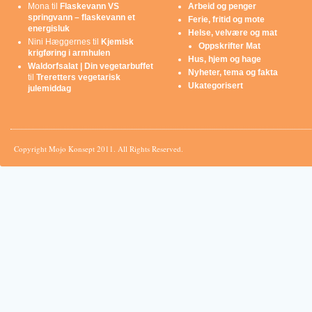
Mona
til
Flaskevann VS
Arbeid og penger
springvann – flaskevann et
Ferie, fritid og mote
energisluk
Helse, velvære og mat
Nini Hæggernes
til
Kjemisk
Oppskrifter Mat
krigføring i armhulen
Hus, hjem og hage
Waldorfsalat | Din vegetarbuffet
Nyheter, tema og fakta
til
Treretters vegetarisk
Ukategorisert
julemiddag
Copyright Mojo Konsept 2011. All Rights Reserved.