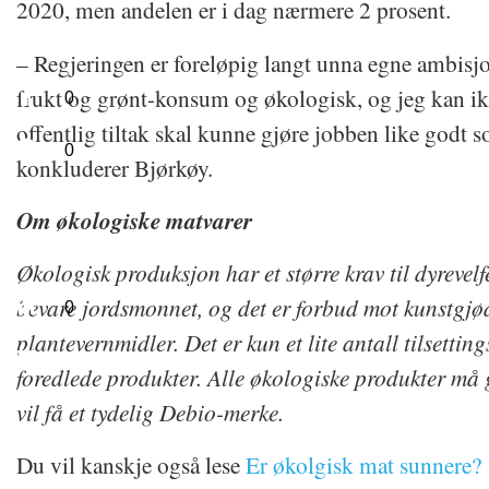
2020, men andelen er i dag nærmere 2 prosent.
– Regjeringen er foreløpig langt unna egne ambisjo
frukt og grønt-konsum og økologisk, og jeg kan ik
0
offentlig tiltak skal kunne gjøre jobben like godt
0
konkluderer Bjørkøy.
Om økologiske matvarer
Økologisk produksjon har et større krav til dyrevelfe
bevare jordsmonnet, og det er forbud mot kunstgjød
0
plantevernmidler. Det er kun et lite antall tilsettingss
foredlede produkter. Alle økologiske produkter må
vil få et tydelig Debio-merke.
Du vil kanskje også lese
Er økolgisk mat sunnere?