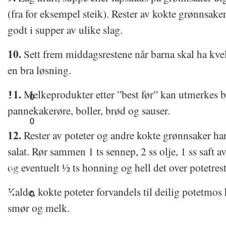
(fra for eksempel steik). Rester av kokte grønnsake
godt i supper av ulike slag.
10.
Sett frem middagsrestene når barna skal ha kve
en bra løsning.
11.
Melkeprodukter etter ”best før” kan utmerkes br
0
pannekakerøre, boller, brød og sauser.
0
12.
Rester av poteter og andre kokte grønnsaker har 
salat. Rør sammen 1 ts sennep, 2 ss olje, 1 ss saft av 
og eventuelt ½ ts honning og hell det over potetrest
Kalde, kokte poteter forvandels til deilig potetmos
0
smør og melk.