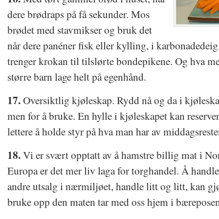
dere brødraps på få sekunder. Mos
brødet med stavmikser og bruk det
når dere panéner fisk eller kylling, i karbonadedeig
trenger krokan til tilslørte bondepikene. Og hva 
større barn lage helt på egenhånd.
17.
Oversiktlig kjøleskap. Rydd nå og da i kjøleskap
men for å bruke. En hylle i kjøleskapet kan reservere
lettere å holde styr på hva man har av middagsreste
18.
Vi er svært opptatt av å hamstre billig mat i Nor
Europa er det mer liv laga for torghandel. Å handle 
andre utsalg i nærmiljøet, handle litt og litt, kan g
bruke opp den maten tar med oss hjem i bæreposen