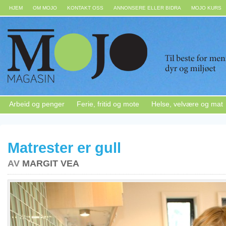
HJEM
OM MOJO
KONTAKT OSS
ANNONSERE ELLER BIDRA
MOJO KURS
Arbeid og penger
Ferie, fritid og mote
Helse, velvære og mat
Matrester er gull
AV
MARGIT VEA