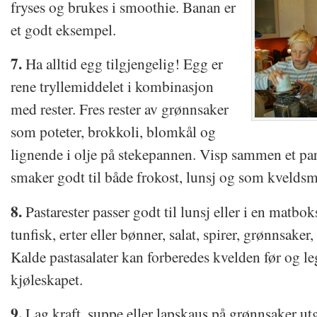
fryses og brukes i smoothie. Banan er
et godt eksempel.
7.
Ha alltid egg tilgjengelig! Egg er
rene tryllemiddelet i kombinasjon
med rester. Fres rester av grønnsaker
som poteter, brokkoli, blomkål og
lignende i olje på stekepannen. Visp sammen et par
smaker godt til både frokost, lunsj og som kveldsm
8.
Pastarester passer godt til lunsj eller i en matboks
tunfisk, erter eller bønner, salat, spirer, grønnsaker
Kalde pastasalater kan forberedes kvelden før og le
kjøleskapet.
9.
Lag kraft, suppe eller lapskaus på grønnsaker utgå