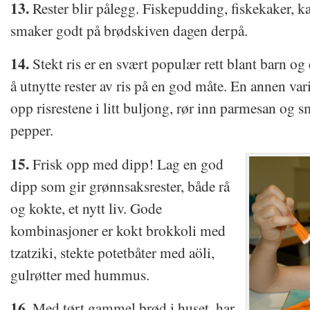
13.
Rester blir pålegg. Fiskepudding, fiskekaker, k
smaker godt på brødskiven dagen derpå.
14.
Stekt ris er en svært populær rett blant barn og
å utnytte rester av ris på en god måte. En annen vari
opp risrestene i litt buljong, rør inn parmesan og s
pepper.
15.
Frisk opp med dipp! Lag en god
dipp som gir grønnsaksrester, både rå
og kokte, et nytt liv. Gode
kombinasjoner er kokt brokkoli med
tzatziki, stekte potetbåter med aöli,
gulrøtter med hummus.
16.
Med tørt gammel brød i huset, har