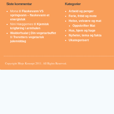
Siste kommentar
Kategorier
Mona
til
Flaskevann VS
Arbeid og penger
springvann – flaskevann et
Ferie, fritid og mote
energisluk
Helse, velvære og mat
Nini Hæggernes
til
Kjemisk
Oppskrifter Mat
krigføring i armhulen
Hus, hjem og hage
Waldorfsalat | Din vegetarbuffet
Nyheter, tema og fakta
til
Treretters vegetarisk
Ukategorisert
julemiddag
Copyright Mojo Konsept 2011. All Rights Reserved.