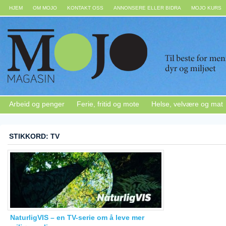
HJEM
OM MOJO
KONTAKT OSS
ANNONSERE ELLER BIDRA
MOJO KURS
Arbeid og penger
Ferie, fritid og mote
Helse, velvære og mat
STIKKORD: TV
NaturligVIS – en TV-serie om å leve mer