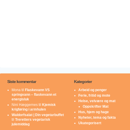
Siste kommentar
Kategorier
Mona
til
Flaskevann VS
Arbeid og penger
springvann – flaskevann et
Ferie, fritid og mote
energisluk
Helse, velvære og mat
Nini Hæggernes
til
Kjemisk
Oppskrifter Mat
krigføring i armhulen
Hus, hjem og hage
Waldorfsalat | Din vegetarbuffet
Nyheter, tema og fakta
til
Treretters vegetarisk
Ukategorisert
julemiddag