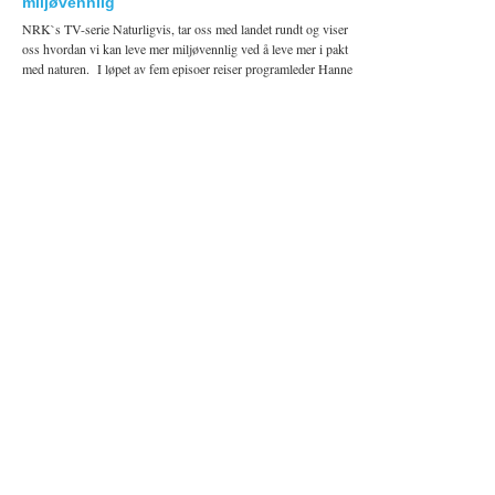
miljøvennlig
NRK`s TV-serie Naturligvis, tar oss med landet rundt og viser
oss hvordan vi kan leve mer miljøvennlig ved å leve mer i pakt
med naturen. I løpet av fem episoer reiser programleder Hanne
Cecilia Aass reise […]