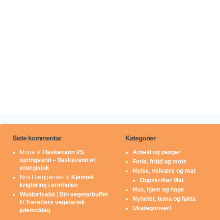
Siste kommentar
Kategorier
Mona
til
Flaskevann VS
Arbeid og penger
springvann – flaskevann et
Ferie, fritid og mote
energisluk
Helse, velvære og mat
Nini Hæggernes
til
Kjemisk
Oppskrifter Mat
krigføring i armhulen
Hus, hjem og hage
Waldorfsalat | Din vegetarbuffet
Nyheter, tema og fakta
til
Treretters vegetarisk
Ukategorisert
julemiddag