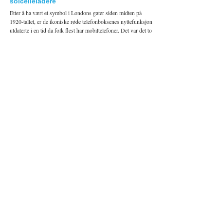
solcelleladere
Etter å ha vært et symbol i Londons gater siden midten på
1920-tallet, er de ikoniske røde telefonboksenes nyttefunksjon
utdaterte i en tid da folk flest har mobiltelefoner. Det var det to
studenter som ville gjøre […]