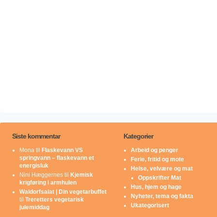
Siste kommentar
Kategorier
Mona
til
Flaskevann VS
Arbeid og penger
springvann – flaskevann et
Ferie, fritid og mote
energisluk
Helse, velvære og mat
Nini Hæggernes
til
Kjemisk
Oppskrifter Mat
krigføring i armhulen
Hus, hjem og hage
Waldorfsalat | Din vegetarbuffet
Nyheter, tema og fakta
til
Treretters vegetarisk
Ukategorisert
julemiddag