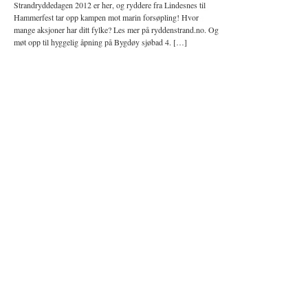
Strandryddedagen 2012 er her, og ryddere fra Lindesnes til
Hammerfest tar opp kampen mot marin forsøpling! Hvor
mange aksjoner har ditt fylke? Les mer på ryddenstrand.no. Og
møt opp til hyggelig åpning på Bygdøy sjøbad 4. […]