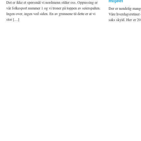
miljøet
Det er ikke et spørsmål vi nordmenn stiller oss. Oppussing er
vår folkesport nummer 1 og vi troner på toppen av seierspallen.
Der er uendelig mange
Ingen over, ingen ved siden. En av grunnene til dette er at vi
Våre hverdagsrutiner e
stor […]
saks skyld. Her er 20
og […]