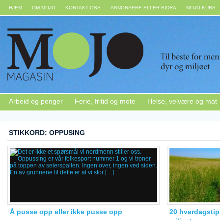
HJEM
OM MOJO
KONTAKT OSS
ANNONSERE ELLER BIDRA
MOJO KURS
Arbeid og penger
Ferie, fritid og mote
Helse, velvære og mat
STIKKORD: OPPUSING
Å pusse opp eller ikke pusse opp
20 hverdagstip