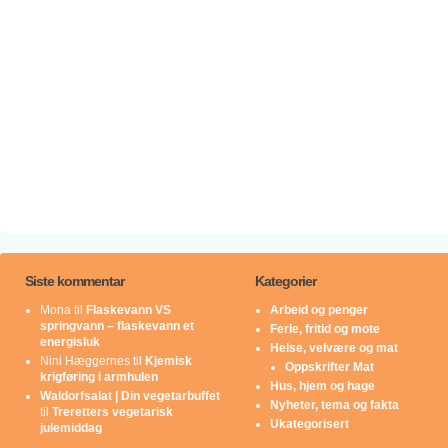
Siste kommentar
Kategorier
Mona
til
Flaskevann VS
Arbeid og penger
springvann – flaskevann et
Ferie, fritid og mote
energisluk
Helse, velvære og mat
Nini Hæggernes
til
Kjemisk
Oppskrifter Mat
krigføring i armhulen
Hus, hjem og hage
Waldorfsalat | Din vegetarbuffet
Nyheter, tema og fakta
til
Treretters vegetarisk
Ukategorisert
julemiddag