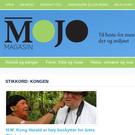
HJEM
OM MOJO
KONTAKT OSS
ANNONSERE ELLER BIDRA
MOJO KURS
Arbeid og penger
Ferie, fritid og mote
Helse, velvære og mat
STIKKORD: KONGEN
H.M. Kong Harald er høy beskytter for årets