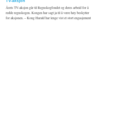
TV-aksjon
Årets TV-aksjon går til Regnskogfondet og deres arbeid for å
redde regnskogen. Kongen har sagt ja til å være høy beskytter
for aksjonen. – Kong Harald har lenge vist et stort engasjement
for regnskogen og arbeidet […]