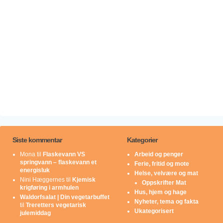
Siste kommentar
Kategorier
Mona
til
Flaskevann VS
Arbeid og penger
springvann – flaskevann et
Ferie, fritid og mote
energisluk
Helse, velvære og mat
Nini Hæggernes
til
Kjemisk
Oppskrifter Mat
krigføring i armhulen
Hus, hjem og hage
Waldorfsalat | Din vegetarbuffet
Nyheter, tema og fakta
til
Treretters vegetarisk
Ukategorisert
julemiddag