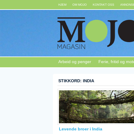
HJEM
OM MOJO
KONTAKT OSS
ANNONSE
Arbeid og penger
Ferie, fritid og mot
STIKKORD: INDIA
Levende broer i India