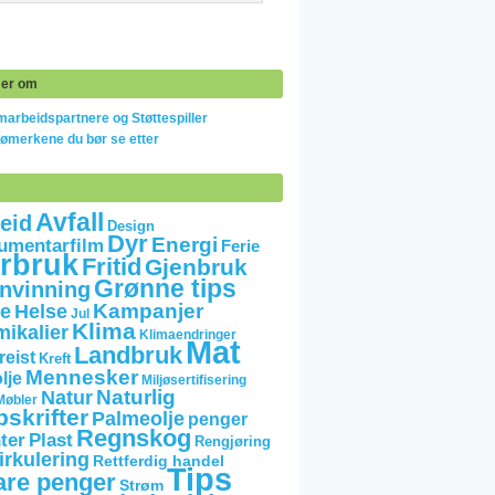
er om
arbeidspartnere og Støttespiller
jømerkene du bør se etter
Avfall
eid
Design
Dyr
Energi
umentarfilm
Ferie
rbruk
Fritid
Gjenbruk
Grønne tips
nvinning
Kampanjer
e
Helse
Jul
Klima
mikalier
Klimaendringer
Mat
Landbruk
reist
Kreft
Mennesker
lje
Miljøsertifisering
Naturlig
Natur
Møbler
skrifter
Palmeolje
penger
Regnskog
ter
Plast
Rengjøring
irkulering
Rettferdig handel
Tips
are penger
Strøm