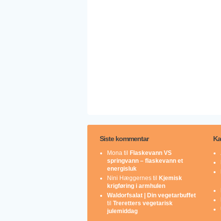
Siste kommentar
Ka
Mona
til
Flaskevann VS
springvann – flaskevann et
energisluk
Nini Hæggernes
til
Kjemisk
krigføring i armhulen
Waldorfsalat | Din vegetarbuffet
til
Treretters vegetarisk
julemiddag