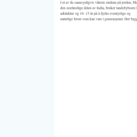
I et av de sannsynligvis våteste stedene på jorden, M
den nordøstlige delen av India, bruker landsbyboere
arkitektur og 10- 15 år på å dyrke eventyrlige og
naturlige broer som kan vare i generasjoner. Her byg
ikke, her […]