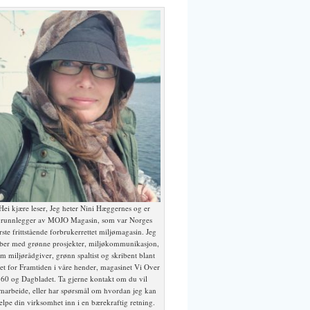
Hei kjære leser, Jeg heter Nini Hæggernes og er
runnlegger av MOJO Magasin, som var Norges
rste frittstående forbrukerrettet miljømagasin. Jeg
ber med grønne prosjekter, miljøkommunikasjon,
m miljørådgiver, grønn spaltist og skribent blant
et for Framtiden i våre hender, magasinet Vi Over
60 og Dagbladet. Ta gjerne kontakt om du vil
marbeide, eller har spørsmål om hvordan jeg kan
elpe din virksomhet inn i en bærekraftig retning.