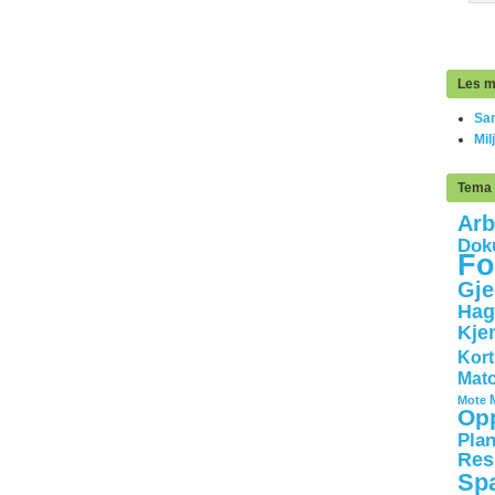
Les m
Sam
Mil
Tema
Arb
Dok
Fo
Gje
Hag
Kje
Kort
Mato
Mote
Opp
Plan
Res
Sp