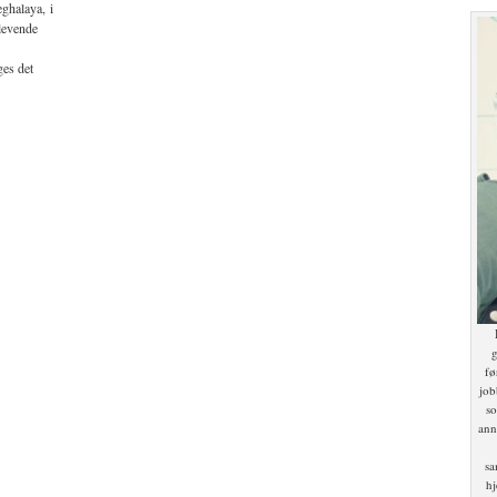
eghalaya, i
 levende
ges det
g
fø
job
so
ann
sa
hj