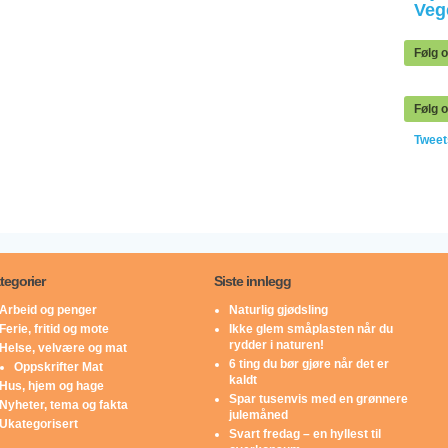
Veg
Følg 
Følg o
Twee
tegorier
Siste innlegg
Arbeid og penger
Naturlig gjødsling
Ferie, fritid og mote
Ikke glem småplasten når du
rydder i naturen!
Helse, velvære og mat
6 ting du bør gjøre når det er
Oppskrifter Mat
kaldt
Hus, hjem og hage
Spar tusenvis med en grønnere
Nyheter, tema og fakta
julemåned
Ukategorisert
Svart fredag – en hyllest til