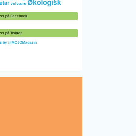
Økologisk
etar
velvære
oss på Facebook
ss på Twitter
ts by @MOJOMagasin