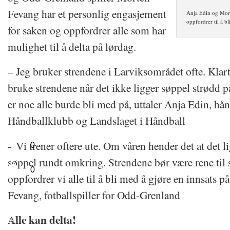
Fevang har et personlig engasjement
Anja Edin og Mort
oppfordrer til å b
for saken og oppfordrer alle som har
mulighet til å delta på lørdag.
– Jeg bruker strendene i Larviksområdet ofte. Klart
bruke strendene når det ikke ligger søppel strødd
er noe alle burde bli med på, uttaler Anja Edin, hån
Håndballklubb og Landslaget i Håndball
– Vi trener oftere ute. Om våren hender det at det 
0
søppel rundt omkring. Strendene bør være rene til
0
oppfordrer vi alle til å bli med å gjøre en innsats p
Fevang, fotballspiller for Odd-Grenland
Alle kan delta!