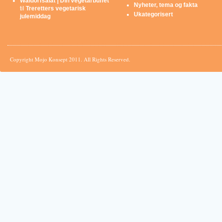
Waldorfsalat | Din vegetarbuffet
Nyheter, tema og fakta
til
Treretters vegetarisk
Ukategorisert
julemiddag
Copyright Mojo Konsept 2011. All Rights Reserved.