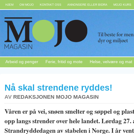
HJEM
OM MOJO
KONTAKT OSS
ANNONSERE ELLER BIDRA
MOJO KURS
Arbeid og penger
Ferie, fritid og mote
Helse, velvære og mat
Nå skal strendene ryddes!
AV
REDAKSJONEN MOJO MAGASIN
Våren er på vei, snøen smelter og søppel og pla
opp langs strender over hele landet. Lørdag 27. 
Strandryddedagen av stabelen i Norge. I år vent