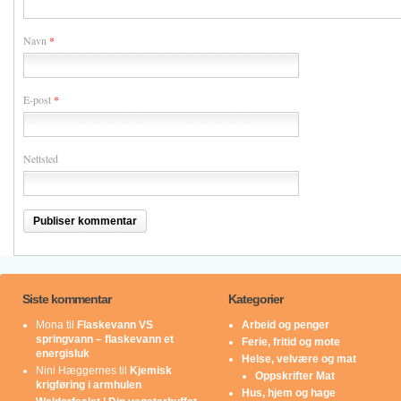
Navn
*
E-post
*
Nettsted
Siste kommentar
Kategorier
Mona
til
Flaskevann VS
Arbeid og penger
springvann – flaskevann et
Ferie, fritid og mote
energisluk
Helse, velvære og mat
Nini Hæggernes
til
Kjemisk
Oppskrifter Mat
krigføring i armhulen
Hus, hjem og hage