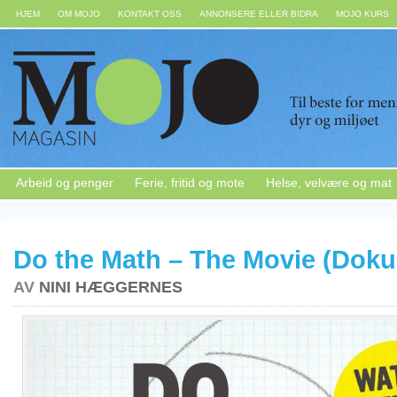
HJEM
OM MOJO
KONTAKT OSS
ANNONSERE ELLER BIDRA
MOJO KURS
Arbeid og penger
Ferie, fritid og mote
Helse, velvære og mat
Do the Math – The Movie (Doku
AV
NINI HÆGGERNES