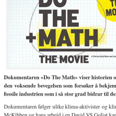
Dokumentaren «Do The Math» viser historien 
den voksende bevegelsen som forsøker å bekjem
fossile industrien som i så stor grad bidrar til de
Dokumentaren følger ulike klima-aktivister og kl
McKibben og hans arbeid i en David VS Goliat ka