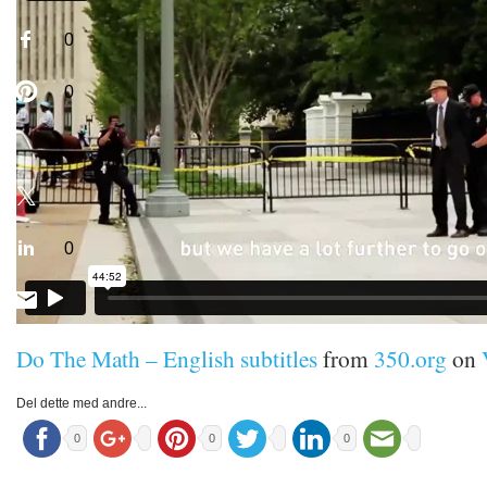
0
0
0
Do The Math – English subtitles
from
350.org
on
Del dette med andre...
0
0
0