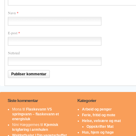
Navn
*
E-post
*
Nettsted
Siste kommentar
Kategorier
Mona
til
Flaskevann VS
Arbeid og penger
springvann – flaskevann et
Ferie, fritid og mote
energisluk
Helse, velvære og mat
Nini Hæggernes
til
Kjemisk
Oppskrifter Mat
krigføring i armhulen
Hus, hjem og hage
Waldorfsalat | Din vegetarbuffet