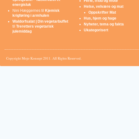
Ferie, fritid og mote
energisluk
Helse, velvære og mat
Nini Hæggernes
til
Kjemisk
Oppskrifter Mat
krigføring i armhulen
Hus, hjem og hage
Waldorfsalat | Din vegetarbuffet
Nyheter, tema og fakta
til
Treretters vegetarisk
Ukategorisert
julemiddag
Copyright Mojo Konsept 2011. All Rights Reserved.