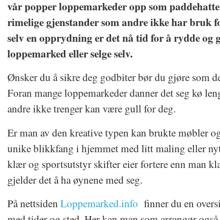
vår popper loppemarkeder opp som paddehatter 
rimelige gjenstander som andre ikke har bruk f
selv en opprydning er det nå tid for å rydde og gi
loppemarked eller selge selv.
Ønsker du å sikre deg godbiter bør du gjøre som de 
Foran mange loppemarkeder danner det seg kø leng
andre ikke trenger kan være gull for deg.
Er man av den kreative typen kan brukte møbler ogs
unike blikkfang i hjemmet med litt maling eller nyt
klær og sportsutstyr skifter eier fortere enn man kla
gjelder det å ha øynene med seg.
På nettsiden
Loppemarked.info
finner du en overs
med tider og sted. Her kan man som arrangør også