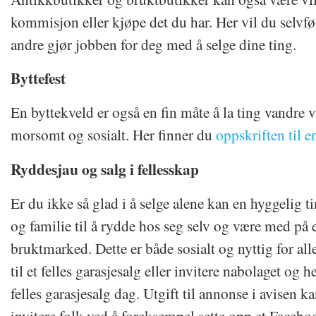
kommisjon eller kjøpe det du har. Her vil du selvfø
andre gjør jobben for deg med å selge dine ting.
Byttefest
En byttekveld er også en fin måte å la ting vandre v
morsomt og sosialt. Her finner du
oppskriften til e
Ryddesjau og salg i fellesskap
Er du ikke så glad i å selge alene kan en hyggelig t
og familie til å rydde hos seg selv og være med på et
bruktmarked. Dette er både sosialt og nyttig for al
til et felles garasjesalg eller invitere nabolaget og h
felles garasjesalg dag. Utgift til annonse i avisen 
invitere folk ved å foreksempel sette opp et Faceb