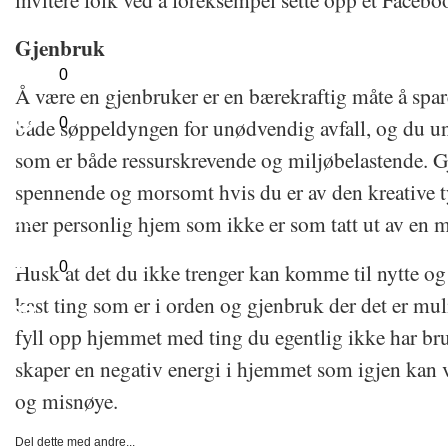
Gjenbruk
0
Å være en gjenbruker er en bærekraftig måte å spare
både søppeldyngen for unødvendig avfall, og du un
0
som er både ressurskrevende og miljøbelastende. G
spennende og morsomt hvis du er av den kreative ty
mer personlig hjem som ikke er som tatt ut av en 
Husk at det du ikke trenger kan komme til nytte og
0
kast ting som er i orden og gjenbruk der det er mul
fyll opp hjemmet med ting du egentlig ikke har bru
skaper en negativ energi i hjemmet som igjen kan væ
og misnøye.
Del dette med andre...