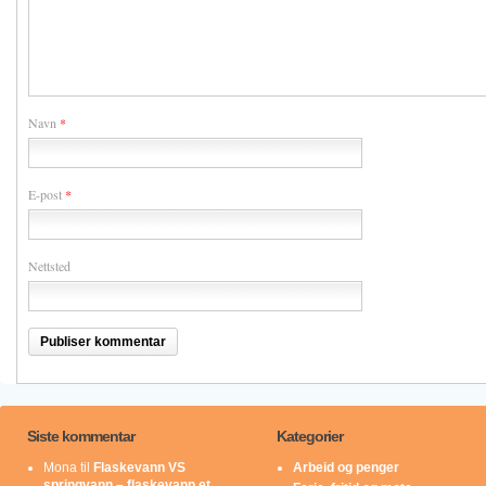
Navn
*
E-post
*
Nettsted
Siste kommentar
Kategorier
Mona
til
Flaskevann VS
Arbeid og penger
springvann – flaskevann et