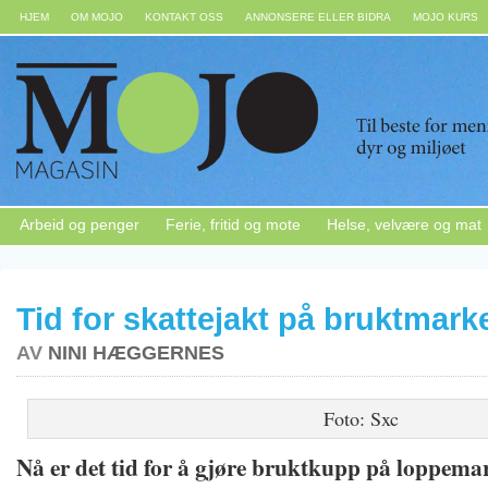
HJEM
OM MOJO
KONTAKT OSS
ANNONSERE ELLER BIDRA
MOJO KURS
Arbeid og penger
Ferie, fritid og mote
Helse, velvære og mat
Tid for skattejakt på bruktmark
AV
NINI HÆGGERNES
Foto: Sxc
Nå er det tid for å gjøre bruktkupp på loppemar