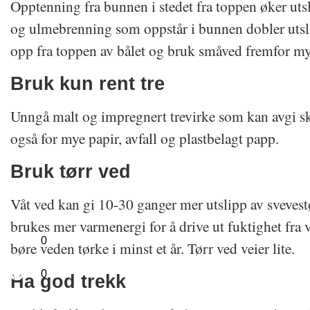
Opptenning fra bunnen i stedet fra toppen øker utsl
og ulmebrenning som oppstår i bunnen dobler utsli
opp fra toppen av bålet og bruk småved fremfor my
Bruk kun rent tre
Unngå malt og impregnert trevirke som kan avgi s
også for mye papir, avfall og plastbelagt papp.
Bruk tørr ved
Våt ved kan gi 10-30 ganger mer utslipp av sveves
brukes mer varmenergi for å drive ut fuktighet fra
0
børe veden tørke i minst et år. Tørr ved veier lite.
0
Ha god trekk