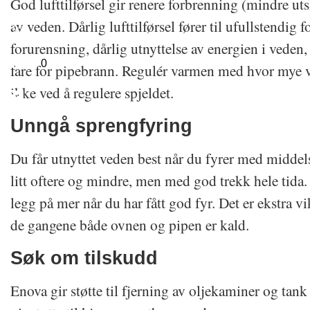
God lufttilførsel gir renere forbrenning (mindre uts
av veden. Dårlig lufttilførsel fører til ufullstendig
forurensning, dårlig utnyttelse av energien i veden
0
fare for pipebrann. Regulér varmen med hvor mye v
ikke ved å regulere spjeldet.
Unngå sprengfyring
Du får utnyttet veden best når du fyrer med middels
litt oftere og mindre, men med god trekk hele tida
legg på mer når du har fått god fyr. Det er ekstra vi
de gangene både ovnen og pipen er kald.
Søk om tilskudd
Enova gir støtte til fjerning av oljekaminer og t