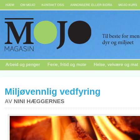
HJEM
OM MOJO
KONTAKT OSS
ANNONSERE ELLER BIDRA
MOJO KURS
Arbeid og penger
Ferie, fritid og mote
Helse, velvære og mat
Miljøvennlig vedfyring
AV
NINI HÆGGERNES