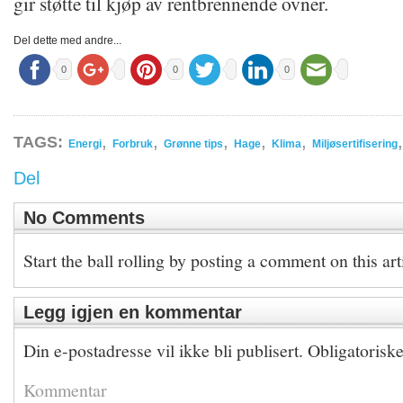
gir støtte til kjøp av rentbrennende ovner.
Del dette med andre...
0
0
0
,
,
,
,
,
TAGS:
Energi
Forbruk
Grønne tips
Hage
Klima
Miljøsertifisering
Del
No Comments
Start the ball rolling by posting a comment on this art
Legg igjen en kommentar
Din e-postadresse vil ikke bli publisert.
Obligatorisk
Kommentar