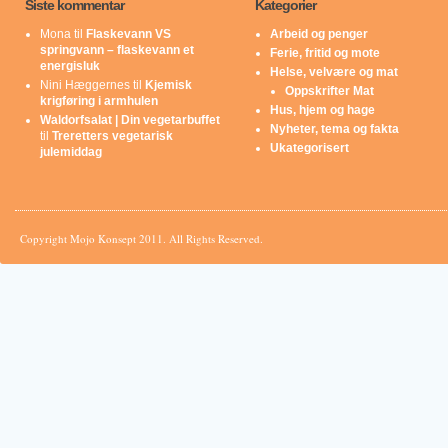
Siste kommentar
Kategorier
Mona
til
Flaskevann VS
Arbeid og penger
springvann – flaskevann et
Ferie, fritid og mote
energisluk
Helse, velvære og mat
Nini Hæggernes
til
Kjemisk
Oppskrifter Mat
krigføring i armhulen
Hus, hjem og hage
Waldorfsalat | Din vegetarbuffet
Nyheter, tema og fakta
til
Treretters vegetarisk
Ukategorisert
julemiddag
Copyright Mojo Konsept 2011. All Rights Reserved.