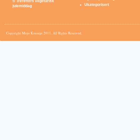
til
Treretters vegetarisk
Ukategorisert
julemiddag
Copyright Mojo Konsept 2011. All Rights Reserved.