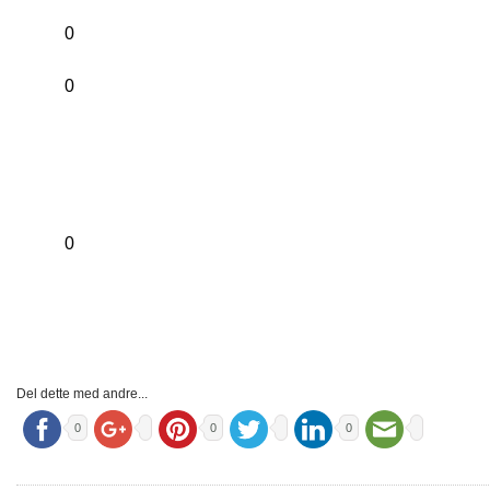
0
0
0
Del dette med andre...
0
0
0