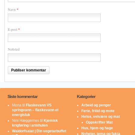
Navn
*
E-post
*
Nettsted
Siste kommentar
Kategorier
Mona
til
Flaskevann VS
Arbeid og penger
springvann – flaskevann et
Ferie, fritid og mote
energisluk
Helse, velvære og mat
Nini Hæggernes
til
Kjemisk
Oppskrifter Mat
krigføring i armhulen
Hus, hjem og hage
Waldorfsalat | Din vegetarbuffet
Nyheter, tema og fakta