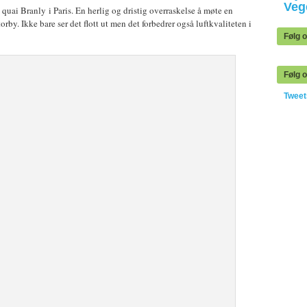
Veg
ai Branly i Paris. En herlig og dristig overraskelse å møte en
y. Ikke bare ser det flott ut men det forbedrer også luftkvaliteten i
Følg 
Følg o
Twee