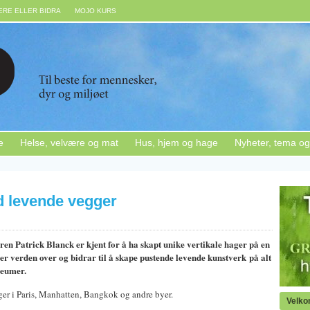
RE ELLER BIDRA
MOJO KURS
e
Helse, velvære og mat
Hus, hjem og hage
Nyheter, tema og
d levende vegger
en Patrick Blanck er kjent for å ha skapt unike vertikale hager på en
r verden over og bidrar til å skape pustende levende kunstverk på alt
seumer.
ger i Paris, Manhatten, Bangkok og andre byer.
Velk