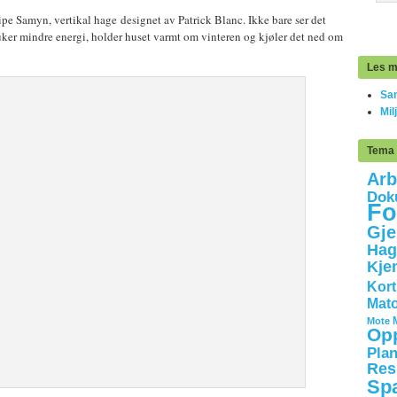
lipe Samyn, vertikal hage designet av Patrick Blanc. Ikke bare ser det
uker mindre energi, holder huset varmt om vinteren og kjøler det ned om
Les m
Sam
Mil
Tema
Arb
Dok
Fo
Gje
Hag
Kje
Kort
Mato
Mote
Opp
Plan
Res
Sp