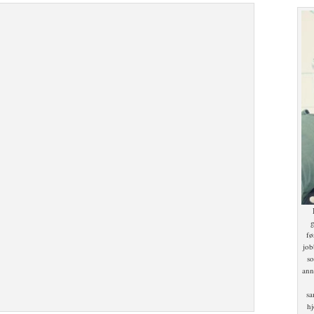
g
fø
job
so
ann
sa
hj