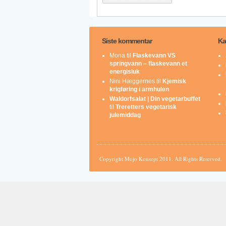
Siste kommentar
Ka
Mona
til
Flaskevann VS
springvann – flaskevann et
energisluk
Nini Hæggernes
til
Kjemisk
krigføring i armhulen
Waldorfsalat | Din vegetarbuffet
til
Treretters vegetarisk
julemiddag
Copyright Mojo Konsept 2011. All Rights Reserved.