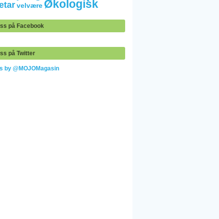
Økologisk
etar
velvære
oss på Facebook
ss på Twitter
ts by @MOJOMagasin