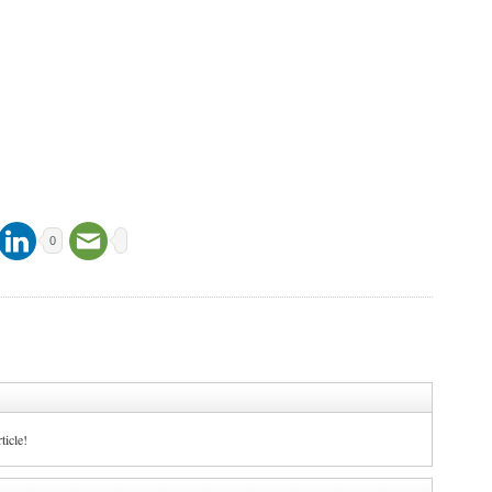
0
ticle!