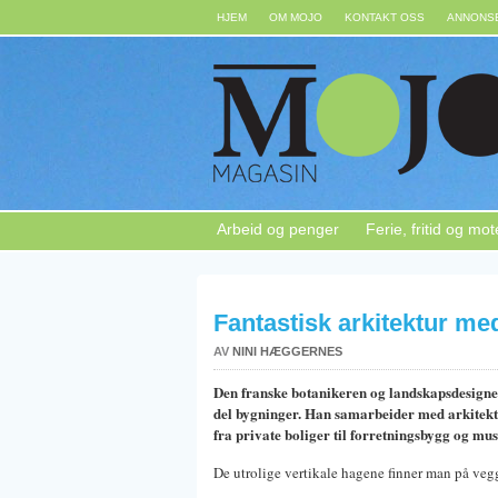
HJEM
OM MOJO
KONTAKT OSS
ANNONSE
Arbeid og penger
Ferie, fritid og mot
Fantastisk arkitektur me
AV
NINI HÆGGERNES
Den franske botanikeren og landskapsdesigner
del bygninger. Han samarbeider med arkitekte
fra private boliger til forretningsbygg og mu
De utrolige vertikale hagene finner man på veg