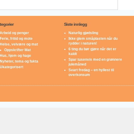
tegorier
Siste innlegg
Arbeid og penger
Naturlig gjødsling
Ferie, fritid og mote
Ikke glem småplasten når du
rydder i naturen!
Helse, velvære og mat
6 ting du bør gjøre når det er
Oppskrifter Mat
kaldt
Hus, hjem og hage
Spar tusenvis med en grønnere
Nyheter, tema og fakta
julemåned
Ukategorisert
Svart fredag – en hyllest til
overkonsum