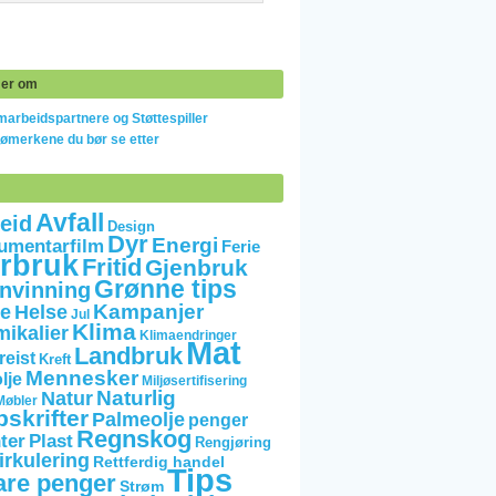
er om
arbeidspartnere og Støttespiller
jømerkene du bør se etter
Avfall
eid
Design
Dyr
Energi
umentarfilm
Ferie
rbruk
Fritid
Gjenbruk
Grønne tips
nvinning
Kampanjer
e
Helse
Jul
Klima
mikalier
Klimaendringer
Mat
Landbruk
reist
Kreft
Mennesker
lje
Miljøsertifisering
Naturlig
Natur
Møbler
skrifter
Palmeolje
penger
Regnskog
ter
Plast
Rengjøring
irkulering
Rettferdig handel
Tips
are penger
Strøm