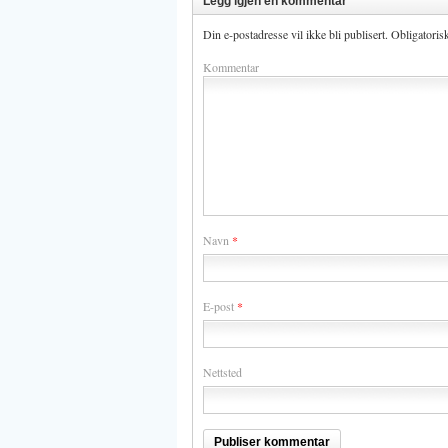
Legg igjen en kommentar
Din e-postadresse vil ikke bli publisert.
Obligatoris
Kommentar
Navn
*
E-post
*
Nettsted