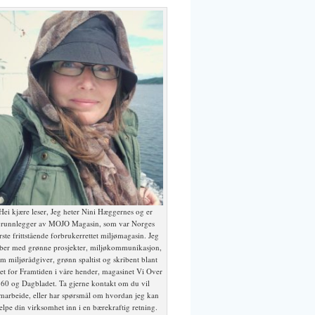
Hei kjære leser, Jeg heter Nini Hæggernes og er
runnlegger av MOJO Magasin, som var Norges
rste frittstående forbrukerrettet miljømagasin. Jeg
ber med grønne prosjekter, miljøkommunikasjon,
m miljørådgiver, grønn spaltist og skribent blant
et for Framtiden i våre hender, magasinet Vi Over
60 og Dagbladet. Ta gjerne kontakt om du vil
marbeide, eller har spørsmål om hvordan jeg kan
elpe din virksomhet inn i en bærekraftig retning.