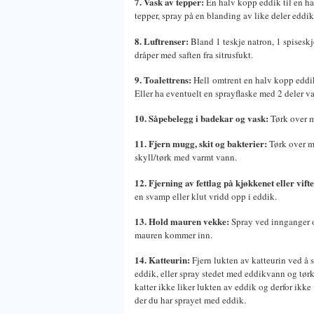
7. Vask av tepper:
En halv kopp eddik til en hal
tepper, spray på en blanding av like deler eddi
8. Luftrenser:
Bland 1 teskje natron, 1 spisesk
dråper med saften fra sitrusfukt.
9. Toalettrens:
Hell omtrent en halv kopp eddik i
Eller ha eventuelt en sprayflaske med 2 deler va
10. Såpebelegg i badekar og vask:
Tørk over m
11. Fjern mugg, skit og bakterier:
Tørk over 
skyll/tørk med varmt vann.
12. Fjerning av fettlag på kjøkkenet eller vifte
en svamp eller klut vridd opp i eddik.
13. Hold mauren vekke:
Spray ved innganger 
mauren kommer inn.
14. Katteurin:
Fjern lukten av katteurin ved å s
eddik, eller spray stedet med eddikvann og tørk 
katter ikke liker lukten av eddik og derfor ikke
der du har sprayet med eddik.