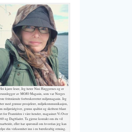
Hei kjære leser, Jeg heter Nini Hæggernes og er
runnlegger av MOJO Magasin, som var Norges
rste frittstående forbrukerrettet miljømagasin. Jeg
ber med grønne prosjekter, miljøkommunikasjon,
m miljørådgiver, grønn spaltist og skribent blant
et for Framtiden i våre hender, magasinet Vi Over
60 og Dagbladet. Ta gjerne kontakt om du vil
marbeide, eller har spørsmål om hvordan jeg kan
elpe din virksomhet inn i en bærekraftig retning.