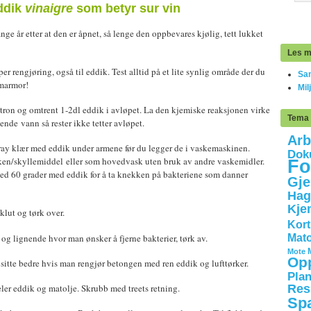
dik
vinaigre
som betyr sur vin
ge år etter at den er åpnet, så lenge den oppbevares kjølig, tett lukket
Les m
per rengjøring, også til eddik. Test alltid på et lite synlig område der du
Sam
 marmor!
Mil
tron og omtrent 1-2dl eddik i avløpet. La den kjemiske reaksjonen virke
Tema
nde vann så rester ikke tetter avløpet.
Arb
ay klær med eddik under armene før du legger de i vaskemaskinen.
Dok
sken/skyllemiddel eller som hovedvask uten bruk av andre vaskemidler.
Fo
ved 60 grader med eddik for å ta knekken på bakteriene som danner
Gje
Hag
Kje
klut og tørk over.
Kort
og lignende hvor man ønsker å fjerne bakterier, tørk av.
Mato
Mote
Opp
sitte bedre hvis man rengjør betongen med ren eddik og lufttørker.
Plan
Res
eler eddik og matolje. Skrubb med treets retning.
Sp