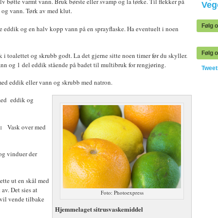
v bøtte varmt vann. Bruk børste eller svamp og la tørke. Til flekker på
Veg
k og vann. Tørk av med klut.
Følg 
je eddik og en halv kopp vann på en sprayflaske. Ha eventuelt i noen
Følg o
 toalettet og skrubb godt. La det gjerne sitte noen timer før du skyller.
nn og 1 del eddik stående på badet til multibruk for rengjøring.
Twee
ed eddik eller vann og skrubb med natron.
med eddik og
:
Vask over med
og vinduer der
ette ut en skål med
av. Det sies at
Foto: Photoexpress
 vil vende tilbake
Hjemmelaget sitrusvaskemiddel