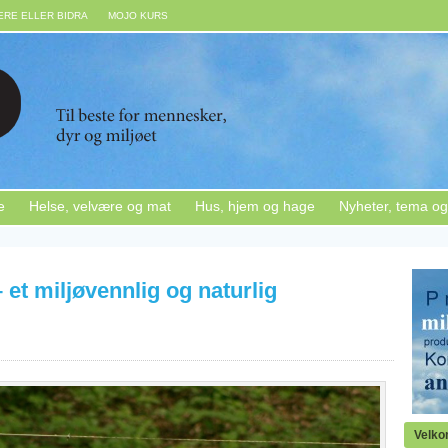
RE ELLER BIDRA
MOJO KURS
e
Helse, velvære og mat
Hus, hjem og hage
Nyheter, tema og
– et miljøvennlig og naturlig
Velk