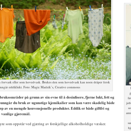
som forvask eller som hovedvask. Brukes den som hovedvask kan noen dråper fersk
u unngår eddiklukt. Foto: Magic Madzik’s, Creative commons
g
uksområder på grunn av sin evne til å desinfisere, fjerne lukt, fett og
fø
l unngår du bruk av ugunstige kjemikalier som kan være skadelig både
job
kjøp av en mengde konvensjonelle produkter. Eddik er både giftfri og
so
ann
e vanlige gjøremål.
sa
syre som oppstår ved gjæring av forskjellige alkoholholdige væsker.
hj