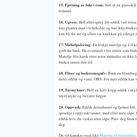
15. Fjerning av lukt i rom:
Sett ut en glassskå
rommet.
16. Ugress:
Hell eller spray litt eddik ved rote
nær planter man vil beholde og bør ikke brukes
kan bli for sur og ellers tar knekken på viktige
17. Møbelpolering:
En teskje matolje og 1/4 k
godt før bruk. Ha eventuelt i litt sitron som både
Matolje blir harsk etter noen måneder, så ikke 
bruker innen den tid.
18. Fliser og baderomsgulv:
Bruk en blanding
deler eddik og vann. OBS: For mye eddik kan 
19. Tøymykner:
Hell en halv kopp eddik i sky
tøyet mykt og bevarer fargen.
20. Oppvask:
Eddik desinfiserer og fjerner fett
spisekje i oppvaskvannet, med eller uten såpe. H
eddik hvis du vasker uten såpe. Prøv deg frem t
deg.
Du vil kanskje også like
Matolje til rengjøring