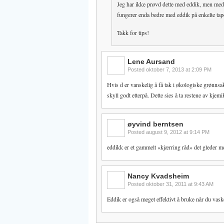
Jeg har ikke prøvd dette med eddik, men med 
fungerer enda bedre med eddik på enkelte tape
Takk for tips!
Lene Aursand
Posted
oktober 7, 2013 at 2:09 PM
Hvis d er vanskelig å få tak i økologiske grønns
skyll godt etterpå. Dette sies å ta restene av kjem
øyvind berntsen
Posted
august 9, 2012 at 9:14 PM
eddikk er et gammelt «kjærring råd» det gleder meg 
Nancy Kvadsheim
Posted
oktober 31, 2011 at 9:43 AM
Eddik er også meget effektivt å bruke når du vaske