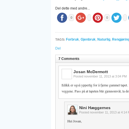
Del dette med andre...
0
0
Forbruk
,
Gjenbruk
,
Naturlig
,
Rengjørin
TAGS:
Del
7 Comments
Josan McDermott
Posted
november 11, 2013 at 3:04 PM
Edikk er også ypperlig for å fjerne gammel tapet.
veggene. Pass på at tapeten blir gjennomvåt, la det
Nini Hæggernes
Posted
november 11, 2013 at 4:14
Hei Josan,