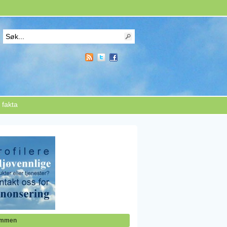
 fakta
ommen