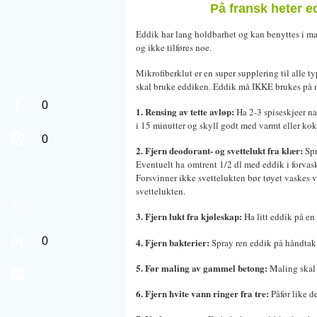
På fransk heter ed
Eddik har lang holdbarhet og kan benyttes i man
og ikke tilføres noe.
Mikrofiberklut er en super supplering til alle ty
skal bruke eddiken. Eddik må IKKE brukes på
0
1. Rensing av tette avløp:
Ha 2-3 spiseskjeer na
i 15 minutter og skyll godt med varmt eller koke
0
2. Fjern deodorant- og svettelukt fra klær:
Spr
Eventuelt ha omtrent 1/2 dl med eddik i forva
Forsvinner ikke svettelukten bør tøyet vaskes 
svettelukten.
3. Fjern lukt fra kjøleskap:
Ha litt eddik på en 
0
4. Fjern bakterier:
Spray ren eddik på håndtak 
5. Før maling av gammel betong:
Maling skal 
6. Fjern hvite vann ringer fra tre:
Påfør like d