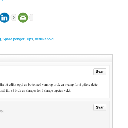
0
g
,
Spare penger
,
Tips
,
Vedlikehold
Svar
 Ha litt edikk oppi en bøtte med vann og bruk en svamp for å påføre dette
 stå litt, så bruk en skraper for å skrape tapeten vekk.
Svar
 PM