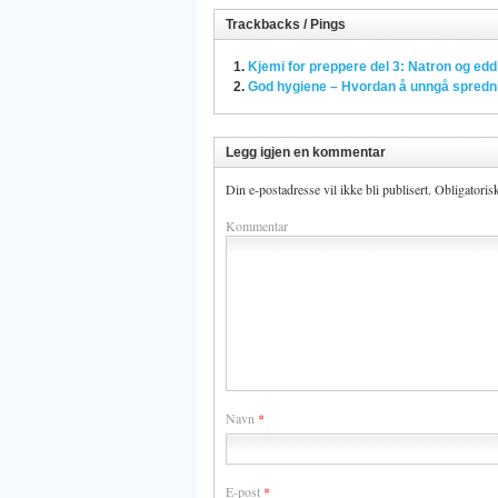
Trackbacks / Pings
Kjemi for preppere del 3: Natron og edd
God hygiene – Hvordan å unngå spredning
Legg igjen en kommentar
Din e-postadresse vil ikke bli publisert.
Obligatoris
Kommentar
Navn
*
E-post
*