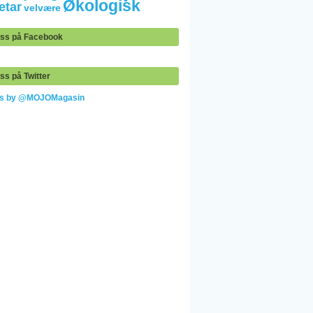
Økologisk
etar
velvære
oss på Facebook
ss på Twitter
ts by @MOJOMagasin