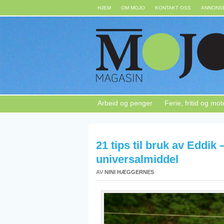
HJEM
OM MOJO
KONTAKT OSS
ANNONSE
Arbeid og penger
Ferie, fritid og mot
21 tips til bruk av Eddik 
universalmiddel
AV
NINI HÆGGERNES