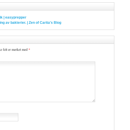
ik | easyprepper
 av bakterier. | Zen of Carita's Blog
ke felt er merket med
*