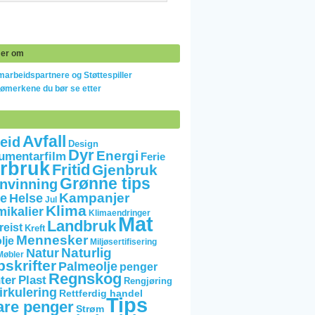
er om
arbeidspartnere og Støttespiller
jømerkene du bør se etter
Avfall
eid
Design
Dyr
Energi
umentarfilm
Ferie
rbruk
Fritid
Gjenbruk
Grønne tips
nvinning
Kampanjer
e
Helse
Jul
Klima
mikalier
Klimaendringer
Mat
Landbruk
reist
Kreft
Mennesker
lje
Miljøsertifisering
Naturlig
Natur
Møbler
skrifter
Palmeolje
penger
Regnskog
ter
Plast
Rengjøring
irkulering
Rettferdig handel
Tips
are penger
Strøm