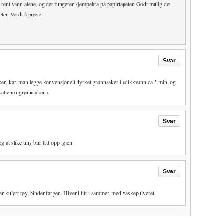
rent vann alene, og det fungerer kjempebra på papirtapeter. Godt mulig det
ter. Verdt å prøve.
Svar
aker, kan man legge konvensjonelt dyrket grønnsaker i edikkvann ca 5 min, og
ikaliene i grønnsakene.
Svar
at slike ting blir tatt opp igjen
Svar
r kulørt tøy, binder fargen. Hiver i litt i sammen med vaskepulveret.