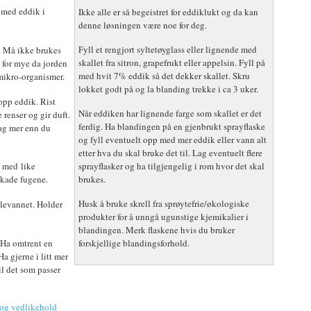
l med eddik i
Ikke alle er så begeistret for eddiklukt og da kan
denne løsningen være noe for deg.
Fyll et rengjort syltetøyglass eller lignende med
n. Må ikke brukes
skallet fra sitron, grapefrukt eller appelsin. Fyll på
 for mye da jorden
med hvit 7% eddik så det dekker skallet. Skru
 mikro-organismer.
lokket godt på og la blanding trekke i ca 3 uker.
opp eddik. Rist
Når eddiken har lignende farge som skallet er det
 renser og gir duft.
ferdig. Ha blandingen på en gjenbrukt sprayflaske
lag mer enn du
og fyll eventuelt opp med mer eddik eller vann alt
etter hva du skal bruke det til. Lag eventuelt flere
 med like
sprayflasker og ha tilgjengelig i rom hvor det skal
skade fugene.
brukes.
Husk å bruke skrell fra sprøytefrie/økologiske
llevannet. Holder
produkter for å unngå ugunstige kjemikalier i
blandingen. Merk flaskene hvis du bruker
. Ha omtrent en
forskjellige blandingsforhold.
a gjerne i litt mer
il det som passer
 og vedlikehold