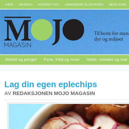
HJEM
OM MOJO
KONTAKT OSS
ANNONSERE ELLER BIDRA
MOJO KURS
Arbeid og penger
Ferie, fritid og mote
Helse, velvære og mat
Lag din egen eplechips
AV
REDAKSJONEN MOJO MAGASIN