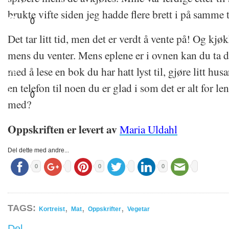
brukte vifte siden jeg hadde flere brett i på samme t
0
Det tar litt tid, men det er verdt å vente på! Og kjø
mens du venter. Mens eplene er i ovnen kan du ta de
med å lese en bok du har hatt lyst til, gjøre litt husa
en telefon til noen du er glad i som det er alt for le
0
med?
Oppskriften er levert av
Maria Uldahl
Del dette med andre...
0
0
0
,
,
,
TAGS:
Kortreist
Mat
Oppskrifter
Vegetar
Del