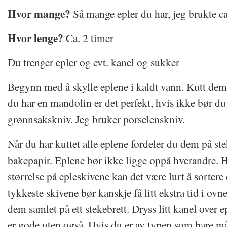
Hvor mange?
Så mange epler du har, jeg brukte c
Hvor lenge?
Ca. 2 timer
Du trenger epler og evt. kanel og sukker
Begynn med å skylle eplene i kaldt vann. Kutt dem 
du har en mandolin er det perfekt, hvis ikke bør d
grønnsakskniv. Jeg bruker porselenskniv.
Når du har kuttet alle eplene fordeler du dem på st
bakepapir. Eplene bør ikke ligge oppå hverandre. Hv
størrelse på epleskivene kan det være lurt å sorter
tykkeste skivene bør kanskje få litt ekstra tid i ovne
dem samlet på ett stekebrett. Dryss litt kanel over e
er gode uten også. Hvis du er av typen som bare må