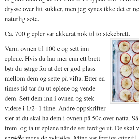
drysse over litt sukker, men jeg synes ikke det er n
naturlig søte.
Ca. 700 g epler var akkurat nok til to stekebrett.
Varm ovnen til 100 c og sett inn
eplene. Hvis du har mer enn ett brett
bør du sørge for at det er god plass
mellom dem og sette på vifta. Etter en
times tid tar du ut eplene og vende
dem. Sett dem inn i ovnen og stek
videre i 1/2- 1 time. Andre oppskrifter
sier at du skal ha dem i ovnen på 50c over natta. S
frem, og ta ut eplene når de ser ferdige ut. De skal væ
sprøere mens de avkjøles. Mine var ferdige etter ti
0