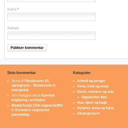
E-post
*
Nettsted
Siste kommentar
Kategorier
Mona
til
Flaskevann VS
Arbeid og penger
springvann – flaskevann et
Ferie, fritid og mote
energisluk
Helse, velvære og mat
Nini Hæggernes
til
Kjemisk
Oppskrifter Mat
krigføring i armhulen
Hus, hjem og hage
Waldorfsalat | Din vegetarbuffet
Nyheter, tema og fakta
til
Treretters vegetarisk
Ukategorisert
julemiddag