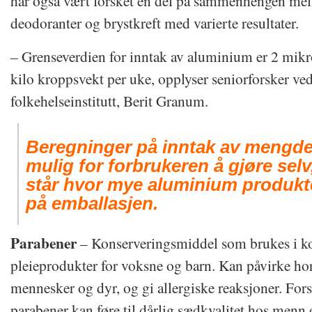
har også vært forsket en del på sammenhengen me
deodoranter og brystkreft med varierte resultater.
– Grenseverdien for inntak av aluminium er 2 mi
kilo kroppsvekt per uke, opplyser seniorforsker ve
folkehelseinstitutt, Berit Granum.
Beregninger på inntak av mengde 
mulig for forbrukeren å gjøre selv
står hvor mye aluminium produkt
på emballasjen.
Parabener
– Konserveringsmiddel som brukes i k
pleieprodukter for voksne og barn. Kan påvirke h
mennesker og dyr, og gi allergiske reaksjoner. For
parabener kan føre til dårlig sædkvalitet hos menn o