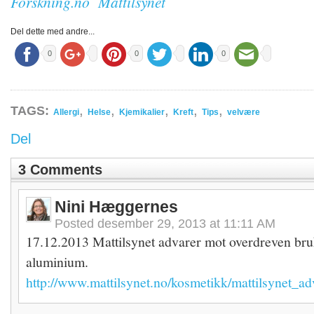
Forskning.no
Mattilsynet
Del dette med andre...
0
0
0
,
,
,
,
,
TAGS:
Allergi
Helse
Kjemikalier
Kreft
Tips
velvære
Del
3 Comments
Nini Hæggernes
Posted
desember 29, 2013 at 11:11 AM
17.12.2013 Mattilsynet advarer mot overdreven bru
aluminium.
http://www.mattilsynet.no/kosmetikk/mattilsynet