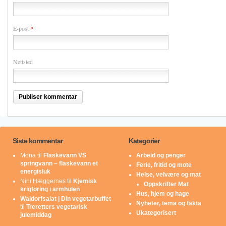
E-post
*
Nettsted
Siste kommentar
Kategorier
Mona
til
Flaskevann VS
Arbeid og penger
springvann – flaskevann et
Ferie, fritid og mote
energisluk
Helse, velvære og mat
Nini Hæggernes
til
Kjemisk
Oppskrifter Mat
krigføring i armhulen
Hus, hjem og hage
Waldorfsalat | Din vegetarbuffet
Nyheter, tema og fakta
til
Treretters vegetarisk
Ukategorisert
julemiddag