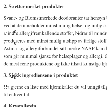
2. Se etter merket produkter
Svane- og Blomstmerkede deodoranter tar hensyn b
ved at de inneholder minst mulig helse- og miljøska
mindre allergifremkallende stoffer, bidrar til mindre
0
produseres med minst mulig utslipp av farlige stoff
0
Astma- og allergiforbundet sitt merke NAAF kan d
som gir minimal sjanse for helseplager og allergi.
de mest rene produktene og ikke tilsatt kunstige kj
3. Sjekk ingrediensene i produktet
0
Ha gjerne en liste med kjemikalier du vil unngå t
til enhver tid.
4. Krystallstein