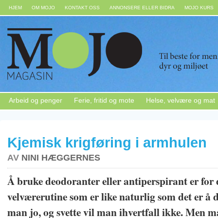
HJEM
OM MOJO
KONTAKT OSS
ANNONSERE ELLER BIDRA
MOJO KURS
Arbeid og penger
Ferie, fritid og mote
Helse, velvære og mat
Kjemisk krigføring i armhulen
AV
NINI HÆGGERNES
Å bruke deodoranter eller antiperspirant er for d
velværerutine som er like naturlig som det er å d
man jo, og svette vil man ihvertfall ikke. Men ma