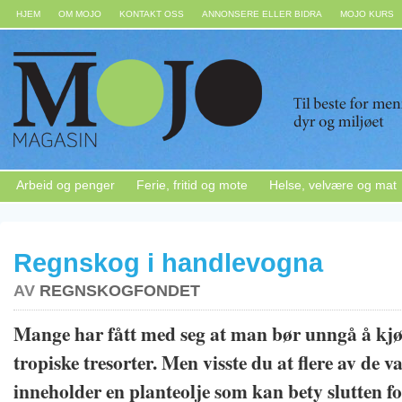
HJEM
OM MOJO
KONTAKT OSS
ANNONSERE ELLER BIDRA
MOJO KURS
Arbeid og penger
Ferie, fritid og mote
Helse, velvære og mat
Regnskog i handlevogna
AV
REGNSKOGFONDET
Mange har fått med seg at man bør unngå å kj
tropiske tresorter. Men visste du at flere av de 
inneholder en planteolje som kan bety slutten fo