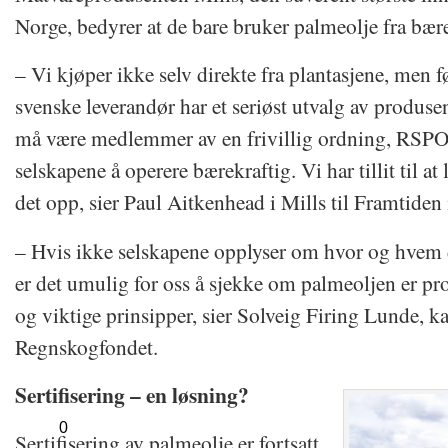
Norge, bedyrer at de bare bruker palmeolje fra bære
– Vi kjøper ikke selv direkte fra plantasjene, men fø
svenske leverandør har et seriøst utvalg av produse
må være medlemmer av en frivillig ordning, RSPO,
selskapene å operere bærekraftig. Vi har tillit til at
det opp, sier Paul Aitkenhead i Mills til Framtiden
– Hvis ikke selskapene opplyser om hvor og hvem d
er det umulig for oss å sjekke om palmeoljen er pro
og viktige prinsipper, sier Solveig Firing Lunde, k
Regnskogfondet.
Sertifisering – en løsning?
0
Sertifisering av palmeolje er fortsatt