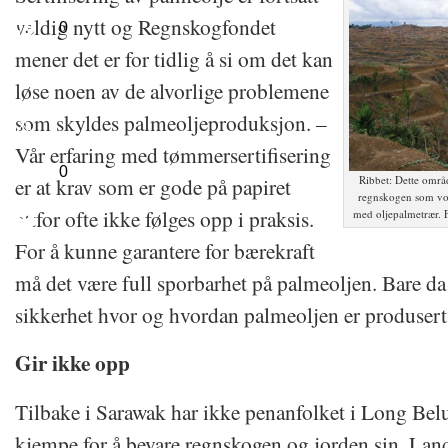
veldig nytt og Regnskogfondet
0
mener det er for tidlig å si om det kan
løse noen av de alvorlige problemene
som skyldes palmeoljeproduksjon. –
Vår erfaring med tømmersertifisering
0
Ribbet: Dette områd
er at krav som er gode på papiret
regnskogen som voks
altfor ofte ikke følges opp i praksis.
med oljepalmetrær. 
For å kunne garantere for bærekraft
må det være full sporbarhet på palmeoljen. Bare d
sikkerhet hvor og hvordan palmeoljen er produsert,
Gir ikke opp
Tilbake i Sarawak har ikke penanfolket i Long Belu
kjempe for å bevare regnskogen og jorden sin. Lan