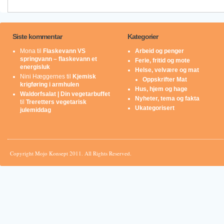
Siste kommentar
Kategorier
Mona
til
Flaskevann VS
Arbeid og penger
springvann – flaskevann et
Ferie, fritid og mote
energisluk
Helse, velvære og mat
Nini Hæggernes
til
Kjemisk
Oppskrifter Mat
krigføring i armhulen
Hus, hjem og hage
Waldorfsalat | Din vegetarbuffet
Nyheter, tema og fakta
til
Treretters vegetarisk
Ukategorisert
julemiddag
Copyright Mojo Konsept 2011. All Rights Reserved.