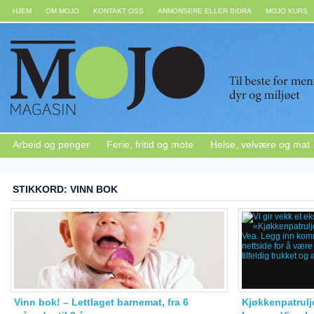
HJEM
OM MOJO
KONTAKT OSS
ANNONSERE ELLER BIDRA
MOJO KURS
Arbeid og penger
Ferie, fritid og mote
Helse, velvære og mat
STIKKORD: VINN BOK
Vinn bok! – Lettlaget barnemat, fra 6
Kjøkkenpatrulj