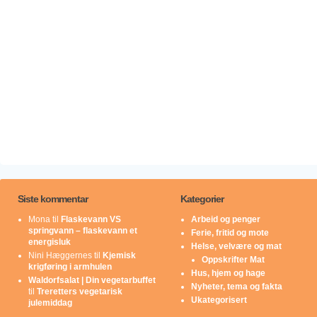
Siste kommentar
Kategorier
Mona
til
Flaskevann VS
Arbeid og penger
springvann – flaskevann et
Ferie, fritid og mote
energisluk
Helse, velvære og mat
Nini Hæggernes
til
Kjemisk
Oppskrifter Mat
krigføring i armhulen
Hus, hjem og hage
Waldorfsalat | Din vegetarbuffet
Nyheter, tema og fakta
til
Treretters vegetarisk
Ukategorisert
julemiddag