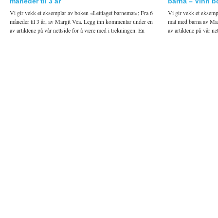
måneder til 3 år
barna – Vinn b
Vi gir vekk et eksemplar av boken «Lettlaget barnemat»; Fra 6
Vi gir vekk et eksem
måneder til 3 år, av Margit Vea. Legg inn kommentar under en
mat med barna av Mar
av artiklene på vår nettside for å være med i trekningen. En
av artiklene på vår ne
vinner […]
vinner vil bli tilfeld