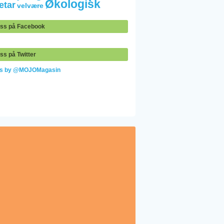
Økologisk
etar
velvære
oss på Facebook
ss på Twitter
ts by @MOJOMagasin