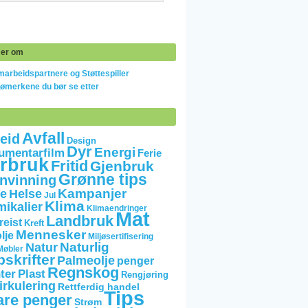
er om
arbeidspartnere og Støttespiller
jømerkene du bør se etter
Avfall
eid
Design
Dyr
Energi
umentarfilm
Ferie
rbruk
Fritid
Gjenbruk
Grønne tips
nvinning
Kampanjer
e
Helse
Jul
Klima
mikalier
Klimaendringer
Mat
Landbruk
reist
Kreft
Mennesker
lje
Miljøsertifisering
Naturlig
Natur
Møbler
skrifter
Palmeolje
penger
Regnskog
ter
Plast
Rengjøring
irkulering
Rettferdig handel
Tips
are penger
Strøm