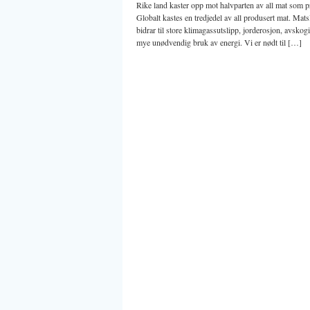
Rike land kaster opp mot halvparten av all mat som p
Globalt kastes en tredjedel av all produsert mat. Mats
bidrar til store klimagassutslipp, jorderosjon, avskog
mye unødvendig bruk av energi. Vi er nødt til […]