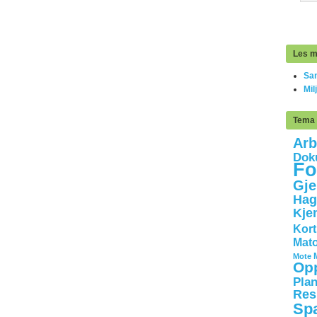
Les m
Sam
Mil
Tema
Arb
Dok
Fo
Gje
Hag
Kje
Kort
Mato
Mote
Opp
Plan
Res
Sp