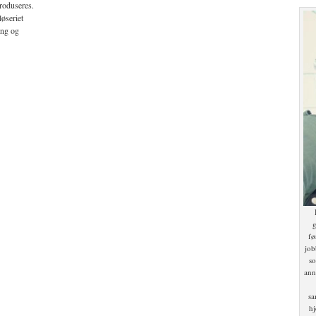
roduseres.
løseriet
ing og
g
fø
job
so
ann
sa
hj