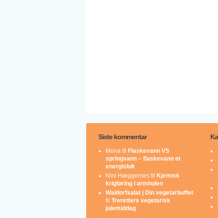
Siste kommentar
Ka
Mona
til
Flaskevann VS
springvann – flaskevann et
energisluk
Nini Hæggernes
til
Kjemisk
krigføring i armhulen
Waldorfsalat | Din vegetarbuffet
til
Treretters vegetarisk
julemiddag