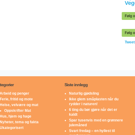
Veg
Følg 
Følg o
Twee
tegorier
Siste innlegg
Arbeid og penger
Naturlig gjødsling
Ferie, fritid og mote
Ikke glem småplasten når du
rydder i naturen!
Helse, velvære og mat
6 ting du bør gjøre når det er
Oppskrifter Mat
kaldt
Hus, hjem og hage
Spar tusenvis med en grønnere
Nyheter, tema og fakta
julemåned
Ukategorisert
Svart fredag – en hyllest til