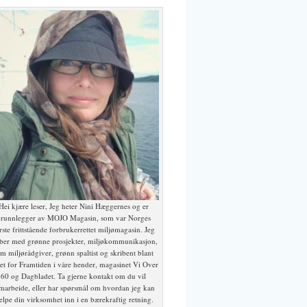
Hei kjære leser, Jeg heter Nini Hæggernes og er
runnlegger av MOJO Magasin, som var Norges
rste frittstående forbrukerrettet miljømagasin. Jeg
ber med grønne prosjekter, miljøkommunikasjon,
m miljørådgiver, grønn spaltist og skribent blant
et for Framtiden i våre hender, magasinet Vi Over
60 og Dagbladet. Ta gjerne kontakt om du vil
marbeide, eller har spørsmål om hvordan jeg kan
elpe din virksomhet inn i en bærekraftig retning.