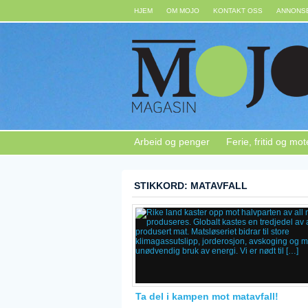
HJEM
OM MOJO
KONTAKT OSS
ANNONSE
Arbeid og penger
Ferie, fritid og mot
STIKKORD: MATAVFALL
Ta del i kampen mot matavfall!